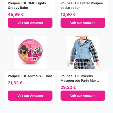
Lunettes fine teintée
Poupée LOL OMG Lights
Poupee LOL Glitter Poupee
Groovy Babe
petite soeur
Boucles d’oreilles ronde
45,99 €
12,90 €
Ceinture tendance
Voir sur Amazon
Voir sur Amazon
Brosse à cheveux
Où acheter la poupée Sunrise ?
Achetez la poupée
Sunrise
au meilleur prix grâce à notre
lien renvoyant sur Amazon. Si vous avez de la chance, il
est aussi possible de la trouver en directement en
grande surface ou en magasin de jouet près de chez
Poupée LOL Animaux – Chat
Poupee LOL Tweens
Masquerade Party Max
21,32 €
vous.
Wonder
29,22 €
Voir sur Amazon
Voir sur Amazon