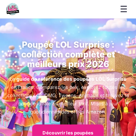
☰
Poupée LOL Surprise :
collection complète et
meilleurs prix 2026
Le
guide de référence des poupées LOL Surprise
en France. Comparez les prix, explorez toutes les
collections LOL OMG, Tweens, Animaux et trouvez la
poupée idéale au meilleur tarif. Mises à jour
quotidiennes des offres Amazon.
Découvrir les poupées