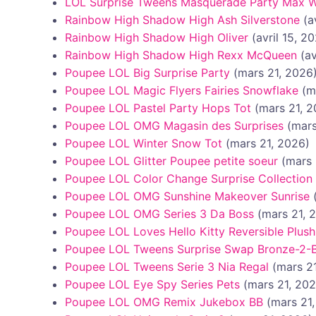
LOL Surprise Tweens Masquerade Party Max 
Rainbow High Shadow High Ash Silverstone
(a
Rainbow High Shadow High Oliver
(avril 15, 2
Rainbow High Shadow High Rexx McQueen
(av
Poupee LOL Big Surprise Party
(mars 21, 2026
Poupee LOL Magic Flyers Fairies Snowflake
(m
Poupee LOL Pastel Party Hops Tot
(mars 21, 
Poupee LOL OMG Magasin des Surprises
(mars
Poupee LOL Winter Snow Tot
(mars 21, 2026)
Poupee LOL Glitter Poupee petite soeur
(mars 
Poupee LOL Color Change Surprise Collection
Poupee LOL OMG Sunshine Makeover Sunrise
Poupee LOL OMG Series 3 Da Boss
(mars 21, 
Poupee LOL Loves Hello Kitty Reversible Plush
Poupee LOL Tweens Surprise Swap Bronze-2-
Poupee LOL Tweens Serie 3 Nia Regal
(mars 2
Poupee LOL Eye Spy Series Pets
(mars 21, 20
Poupee LOL OMG Remix Jukebox BB
(mars 21