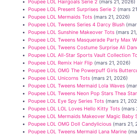
Poupee LOL Hairgoals Serie 2
(mars 21, 2026)
Poupee LOL Present Surprises Serie 2
(mars 21
Poupee LOL Mermaids Tots
(mars 21, 2026)
Poupee LOL Tweens Series 4 Darcy Blush
(mar
Poupee LOL Sunshine Makeover Tots
(mars 21
Poupee LOL Tweens Masquerade Party Max W
Poupee LOL Tweens Costume Surprise Ali Dan
Poupee LOL All-Star Sports Vault Collection T
Poupee LOL Remix Hair Flip
(mars 21, 2026)
Poupee LOL OMG The Powerpuff Girls Butterc
Poupee LOL Unicorns Tots
(mars 21, 2026)
Poupee LOL Tweens Mermaid Lola Waves
(mar
Poupee LOL Tweens Neon Pop Stars Thea Star
Poupee LOL Eye Spy Series Tots
(mars 21, 20
Poupee LOL LOL Loves Hello Kitty Tots
(mars 
Poupee LOL Mermaids Makeover Magic Baby S
Poupee LOL OMG Doll Candylicious
(mars 21,
Poupee LOL Tweens Mermaid Lana Marine
(ma