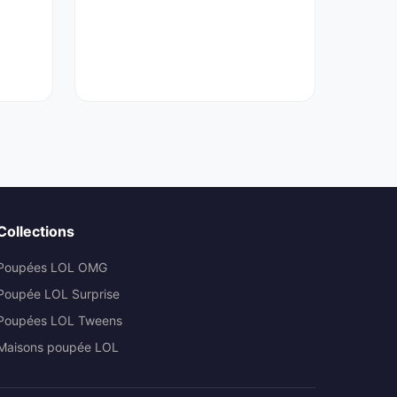
Collections
Poupées LOL OMG
Poupée LOL Surprise
Poupées LOL Tweens
Maisons poupée LOL