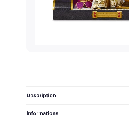
Description
POUPEE MANNEQUIN UNIQUE
Informations
Jukebox B.B. est unique en son genre; ruisselant 
tenue, en passant par ses accessoires luxuex.
Prix
59,99 €