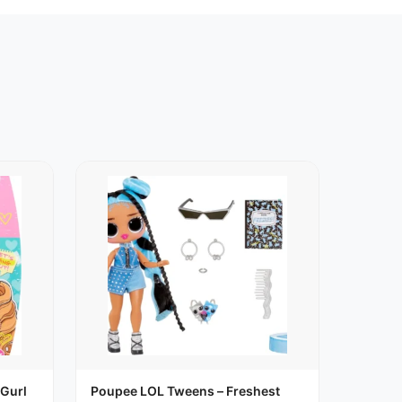
c une bordure en cristal, une veste
le morceau rock ‘n’ roll de Jukebox B.B. de la
 sur tous l’ensemble L.O.L. Surprise! Remix line
éroces, une brosse, scène de jukebox éclairée, un
Gurl
Poupee LOL Tweens – Freshest