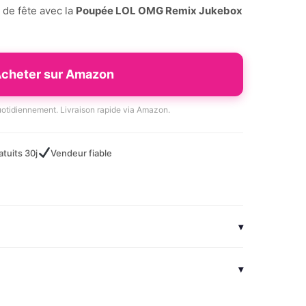
 de fête avec la
Poupée LOL OMG Remix Jukebox
cheter sur Amazon
quotidiennement. Livraison rapide via Amazon.
atuits 30j
Vendeur fiable
▾
▾
es cheveux aux coutures dorées complexes de sa