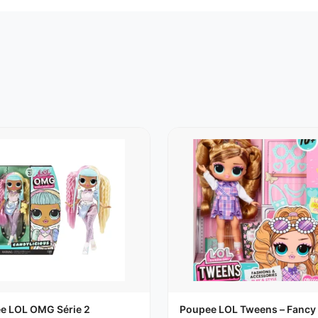
col montant, un pantalon évasé en brocart doré dramatique ave
Toutes les poupées LOL
ne magnifique, scintillante cape.
ineux. Insérez le jeton et la scène joue de la musique. Il joue 
 parfait pour les fans et les collectionneurs.
paroles de chansons. Récupérez toutes les feuilles de paroles
sociez les paroles pour créer votre propre Remix.
uffle, cape dramatique, luxe, accessoires dorés, chaussures f
t un jeton pour jouer de la musique.
e LOL OMG Série 2
Poupee LOL Tweens – Fancy 