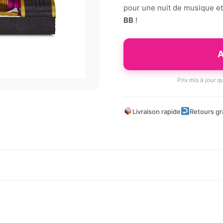
pour une nuit de musique et
BB
!
A
Prix mis à jour 
Livraison rapide
Retours gr
d’or de la tête aux pieds, des reflets dorés étincelants dans s