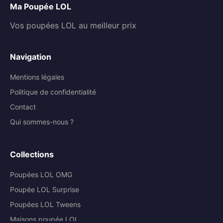
Référence fabricant :
571339E7C
Ma Poupée LOL
Vos poupées LOL au meilleur prix
Nombre de pièces :
1
Produit à monter soi-même :
Non
Navigation
Pile(s) requise(s) :
Non
Mentions légales
Politique de confidentialité
Pile(s) incluse(s) :
Non
Contact
Qui sommes-nous ?
Collections
Poupées LOL OMG
Poupée LOL Surprise
Poupées LOL Tweens
Maisons poupée LOL